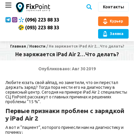
Контакты
(096) 223 88 33
Курьер
(093) 223 88 33
Заявка
Главная
/
Новости
/
Не заряжается iPad Air 2…Что делать?
Не заряжается iPad Air 2…Что делать?
Опубликовано: Авг 30 2019
Любите юзать свой айпад, но заметили, что он перестал
держать заряд? Тогда пора нести его на диагностику в
сервисный центр. Сегодня на примере iPad Air 2 специалисты
СЦ FixPoint расскажут о главных причинах и решениях
проблемы “15 %”.
Первые признаки проблем с зарядкой
у iPad Air 2
А вот и “пациент”, которого принесли нам на диагностику и
починку↓