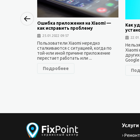
Previous
Ошибка приложения на Xiaomi —
Как уд
как исправить проблему
устан
25.01.2022 09:57
22.01
Пользователи Xiaomi нередко
Нельзя
сталкиваются с ситуацией, когда по
Xiaomi
той-или иной причине приложение
других
перестает работать или ...
Google 
Подробнее
Под
Услуги
Ремонт