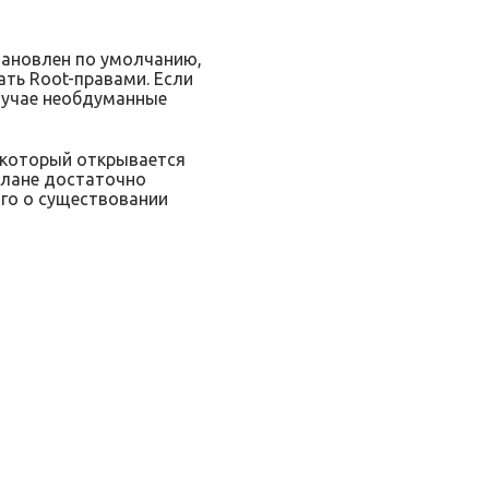
тановлен по умолчанию,
ть Root-правами. Если
случае необдуманные
, который открывается
 плане достаточно
ого о существовании