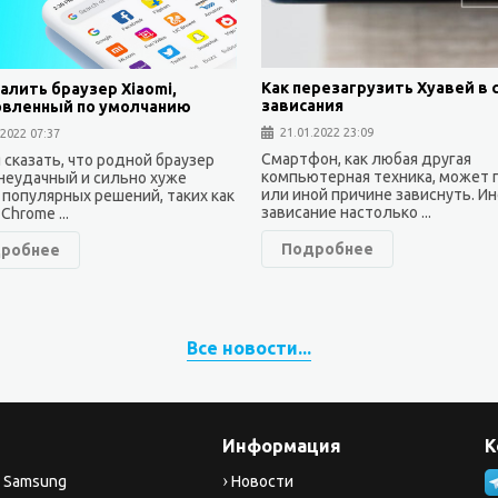
Как перезагрузить Хуавей в 
алить браузер Xiaomi,
зависания
овленный по умолчанию
21.01.2022 23:09
.2022 07:37
Смартфон, как любая другая
 сказать, что родной браузер
компьютерная техника, может 
 неудачный и сильно хуже
или иной причине зависнуть. И
 популярных решений, таких как
зависание настолько ...
Chrome ...
Подробнее
робнее
Все новости...
Информация
К
 Samsung
Новости