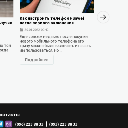
Next
Как настроить телефон Huawei
случае
после первого включения
Как установи
20.01.2022 00:42
Huawei — са
Еще совсем недавно после покупки
19.01.2022 23:3
нового мобильного телефона его
по той
сразу можно было включить и начать
Как известно,
ногда
им пользоваться. Но ...
находится под
результате че
Подробнее
работают на но
Подробне
онтакты
(096) 223 88 33
(093) 223 88 33