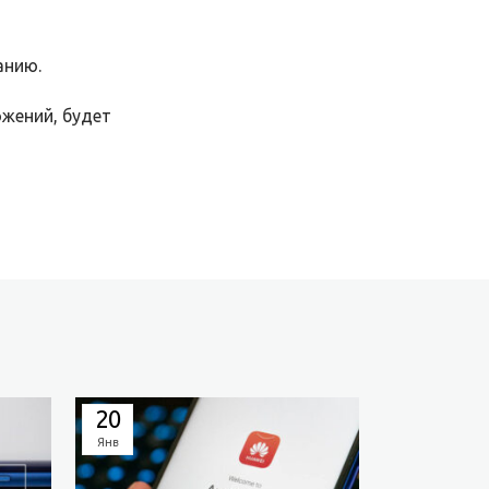
анию.
ожений, будет
20
19
Янв
Янв