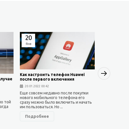
20
19
Янв
Янв
Next
Как настроить телефон Huawei
случае
после первого включения
Как установи
20.01.2022 00:42
Huawei — са
Еще совсем недавно после покупки
19.01.2022 23:3
нового мобильного телефона его
по той
сразу можно было включить и начать
Как известно,
ногда
им пользоваться. Но ...
находится под
результате че
Подробнее
работают на но
Подробне