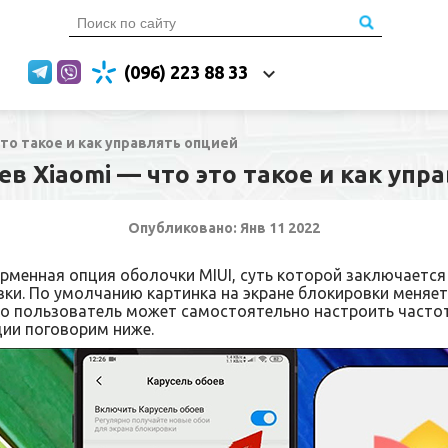
(096) 223 88 33
это такое и как управлять опцией
ев Xiaomi — что это такое и как упр
Опубликовано: Янв 11 2022
рменная опция оболочки MIUI, суть которой заключается
вки. По умолчанию картинка на экране блокировки меняе
ко пользователь может самостоятельно настроить частот
ции поговорим ниже.