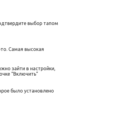
подтвердите выбор тапом
ото. Самая высокая
ужно зайти в настройки,
рочке “Включить”
торое было установлено