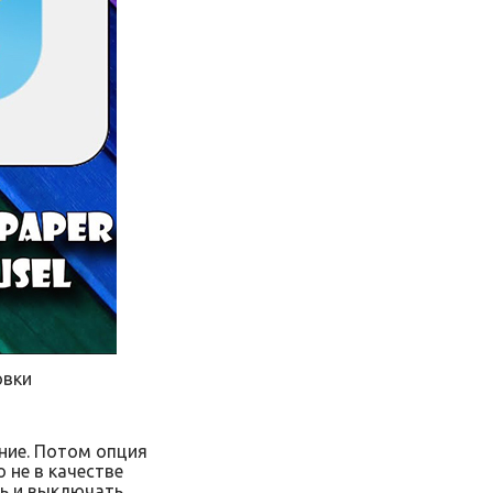
овки
ние. Потом опция
 не в качестве
ть и выключать