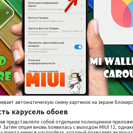
евает автоматическую смену картинок на экране блокир
сть карусель обоев
оев представляло собой отдельное полноценное приложе
. Затем опция вновь появилась с выходом MIUI 12, однако
а пункта меню в настройках, который позволяет включа