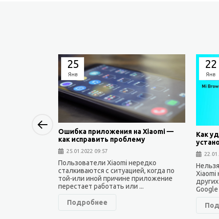
25
22
Янв
Янв
Previous
Ошибка приложения на Xiaomi —
Как уд
как исправить проблему
устан
25.01.2022 09:57
22.01
Пользователи Xiaomi нередко
Нельзя
сталкиваются с ситуацией, когда по
Xiaomi
той-или иной причине приложение
других
перестает работать или ...
Google 
Подробнее
Под