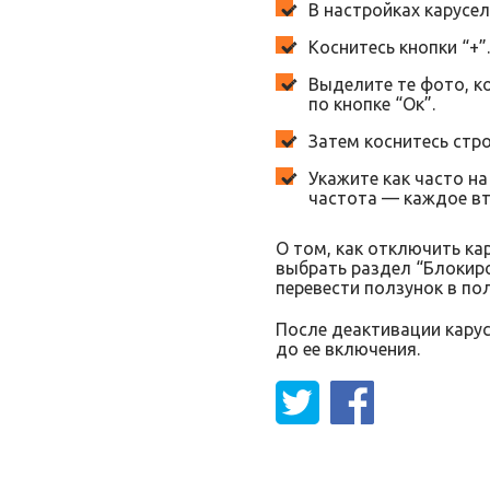
В настройках карусел
Коснитесь кнопки “+”.
Выделите те фото, к
по кнопке “Ок”.
Затем коснитесь стро
Укажите как часто н
частота — каждое вт
О том, как отключить ка
выбрать раздел “Блокиро
перевести ползунок в по
После деактивации карус
до ее включения.