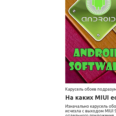
Карусель обоев подразум
На каких MIUI е
Изначально карусель об
исчезла с выходом MIUI 9
отдельного приложения, 