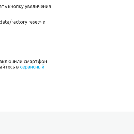
ать кнопку увеличения
ta/factory reset» и
о включили смартфон
щайтесь в
сервисный