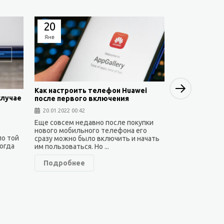
20
19
Янв
Янв
Next
Как настроить телефон Huawei
случае
после первого включения
Как установи
20.01.2022 00:42
Huawei — са
Еще совсем недавно после покупки
19.01.2022 23:3
нового мобильного телефона его
по той
сразу можно было включить и начать
Как известно,
ногда
им пользоваться. Но ...
находится под
результате че
Подробнее
работают на но
Подробне