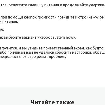
ится, отпустите клавишу питания и продолжайте удержив
ри помощи кнопок громкости прейдите к строчке «Wipe da
й питания.
е.
к выберите вариант «Reboot system now».
агрузится, и вы увидите приветственный экран, как будт
либо причинам вам не удалось сбросить настройки, обра
 специалисты быстро решат проблему.
Читайте также