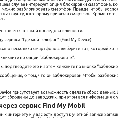
нашем случае интересует опция блокировки смартфона, к
м можно разблокировать смартфон. Правда, чтобы воспол
п к аккаунту, к которому привязан смартфон. Кроме того
ет.
ствляется в такой последовательности:
у сервиса “Где мой телефон” (Find My Device).
вязано несколько смартфонов, выберите тот, который хот
 кликните по опции “Заблокировать”.
, подтвердите его и затем кликните по кнопке “заблокир
сообщение, о том, что он заблокирован. Чтобы разблокир
 Device присутствует возможность сделать сброс данных. 
ут сброшены до заводских, при этом вся информация с у
ерез сервис Find My Mobil
 к интернету и у вас есть доступ к учетной записи Samsu