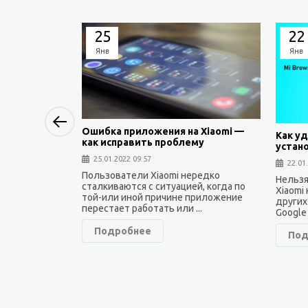
25
22
Янв
Янв
Previous
Ошибка приложения на Xiaomi —
Как уд
как исправить проблему
устан
25.01.2022 09:57
22.01
Пользователи Xiaomi нередко
Нельзя
сталкиваются с ситуацией, когда по
Xiaomi
той-или иной причине приложение
других
перестает работать или ...
Google 
Подробнее
Под