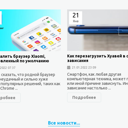
21
Янв
Как перезагрузить Хуавей в 
алить браузер Xiaomi,
зависания
овленный по умолчанию
21.01.2022 23:09
.2022 07:37
Смартфон, как любая другая
 сказать, что родной браузер
компьютерная техника, может 
 неудачный и сильно хуже
или иной причине зависнуть. И
 популярных решений, таких как
зависание настолько ...
Chrome ...
Подробнее
робнее
Все новости...