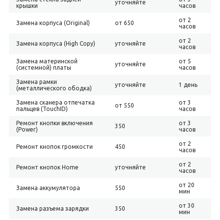
уточняйте
крышки
часов
от 2
Замена корпуса (Original)
от 650
часов
от 2
Замена корпуса (High Copy)
уточняйте
часов
Замена материнской
от 5
уточняйте
(системной) платы
часов
Замена рамки
уточняйте
1 день
(металлического ободка)
Замена сканера отпечатка
от 3
от 550
пальцев (TouchID)
часов
Ремонт кнопки включения
от 3
350
(Power)
часов
от 2
Ремонт кнопок громкости
450
часов
от 2
Ремонт кнопок Home
уточняйте
часов
от 20
Замена аккумулятора
550
мин
от 30
Замена разъема зарядки
350
мин