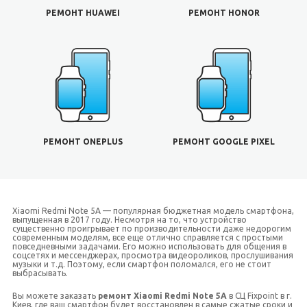
РЕМОНТ HUAWEI
РЕМОНТ HONOR
РЕМОНТ ONEPLUS
РЕМОНТ GOOGLE PIXEL
Xiaomi Redmi Note 5A — популярная бюджетная модель смартфона,
выпущенная в 2017 году. Несмотря на то, что устройство
существенно проигрывает по производительности даже недорогим
современным моделям, все еще отлично справляется с простыми
повседневными задачами. Его можно использовать для общения в
соцсетях и мессенджерах, просмотра видеороликов, прослушивания
музыки и т.д. Поэтому, если смартфон поломался, его не стоит
выбрасывать.
Вы можете заказать
ремонт Xiaomi Redmi Note 5A
в СЦ Fixpoint в г.
Киев, где ваш смартфон будет восстановлен в самые сжатые сроки и