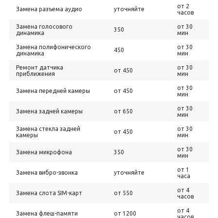
от 2
Замена разъема аудио
уточняйте
часов
Замена голосового
от 30
350
динамика
мин
Замена полифонического
от 30
450
динамика
мин
Ремонт датчика
от 30
от 450
приближения
мин
от 30
Замена передней камеры
от 450
мин
от 30
Замена задней камеры
от 650
мин
Замена стекла задней
от 30
от 450
камеры
мин
от 30
Замена микрофона
350
мин
от 1
Замена вибро-звонка
уточняйте
часа
от 4
Замена слота SIM-карт
от 550
часов
от 4
Замена флеш-памяти
от 1200
часов