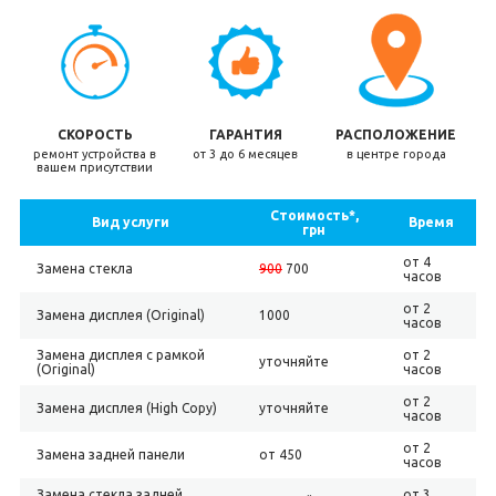
СКОРОСТЬ
ГАРАНТИЯ
РАСПОЛОЖЕНИЕ
ремонт устройства в
от 3 до 6 месяцев
в центре города
вашем присутствии
Стоимость*,
Вид услуги
Время
грн
от 4
Замена стекла
900
700
часов
от 2
Замена дисплея (Original)
1000
часов
Замена дисплея с рамкой
от 2
уточняйте
(Original)
часов
от 2
Замена дисплея (High Copy)
уточняйте
часов
от 2
Замена задней панели
от 450
часов
Замена стекла задней
от 3