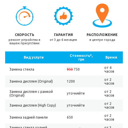
СКОРОСТЬ
ГАРАНТИЯ
РАСПОЛОЖЕНИЕ
ремонт устройства в
от 3 до 6 месяцев
в центре города
вашем присутствии
Стоимость*,
Вид услуги
Время
грн
от 4
Замена стекла
950
750
часов
от 2
Замена дисплея (Original)
1200
часов
Замена дисплея с рамкой
от 2
уточняйте
(Original)
часов
от 2
Замена дисплея (High Copy)
уточняйте
часов
от 2
Замена задней панели
650
часов
Замена стекла задней
от 3