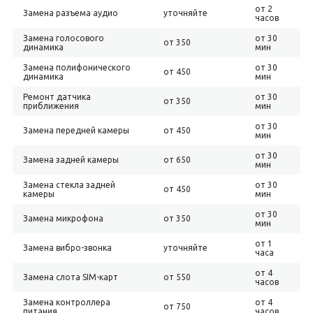
от 2
Замена разъема аудио
уточняйте
часов
Замена голосового
от 30
от 350
динамика
мин
Замена полифонического
от 30
от 450
динамика
мин
Ремонт датчика
от 30
от 350
приближения
мин
от 30
Замена передней камеры
от 450
мин
от 30
Замена задней камеры
от 650
мин
Замена стекла задней
от 30
от 450
камеры
мин
от 30
Замена микрофона
от 350
мин
от 1
Замена вибро-звонка
уточняйте
часа
от 4
Замена слота SIM-карт
от 550
часов
Замена контроллера
от 4
от 750
питания
часов