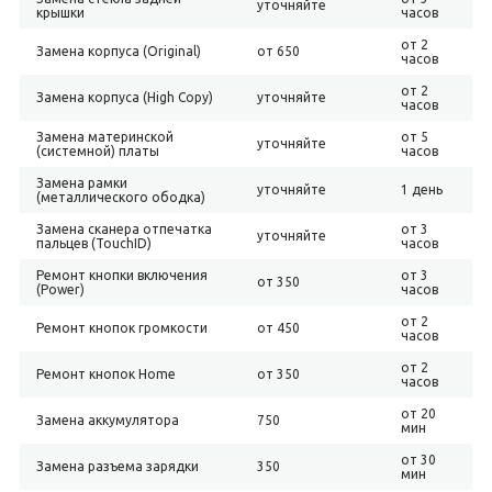
уточняйте
крышки
часов
от 2
Замена корпуса (Original)
от 650
часов
от 2
Замена корпуса (High Copy)
уточняйте
часов
Замена материнской
от 5
уточняйте
(системной) платы
часов
Замена рамки
уточняйте
1 день
(металлического ободка)
Замена сканера отпечатка
от 3
уточняйте
пальцев (TouchID)
часов
Ремонт кнопки включения
от 3
от 350
(Power)
часов
от 2
Ремонт кнопок громкости
от 450
часов
от 2
Ремонт кнопок Home
от 350
часов
от 20
Замена аккумулятора
750
мин
от 30
Замена разъема зарядки
350
мин