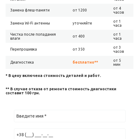
от 4
Замена флеш-памяти
от 1200
часов
от 1
Замена Wi-Fi антенны
уточняйте
часа
Чистка после попадания
от 1
от 400
влаги
часа
от 3
Перепрошивка
от 350
часов
от 5
Диагностика
бесплатно**
мин
* В цену включена стоимость деталей и работ.
** В случае отказа от ремонта стоимость диагностики
составит 100 грн.