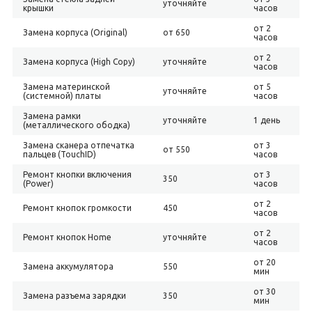
уточняйте
крышки
часов
от 2
Замена корпуса (Original)
от 650
часов
от 2
Замена корпуса (High Copy)
уточняйте
часов
Замена материнской
от 5
уточняйте
(системной) платы
часов
Замена рамки
уточняйте
1 день
(металлического ободка)
Замена сканера отпечатка
от 3
от 550
пальцев (TouchID)
часов
Ремонт кнопки включения
от 3
350
(Power)
часов
от 2
Ремонт кнопок громкости
450
часов
от 2
Ремонт кнопок Home
уточняйте
часов
от 20
Замена аккумулятора
550
мин
от 30
Замена разъема зарядки
350
мин