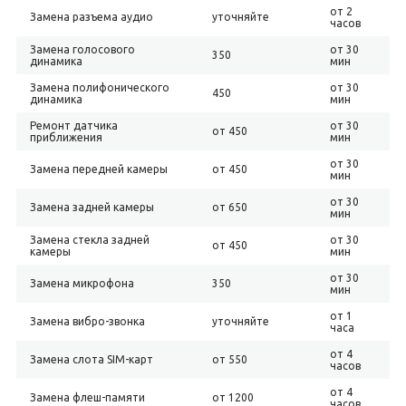
от 2
Замена разъема аудио
уточняйте
часов
Замена голосового
от 30
350
динамика
мин
Замена полифонического
от 30
450
динамика
мин
Ремонт датчика
от 30
от 450
приближения
мин
от 30
Замена передней камеры
от 450
мин
от 30
Замена задней камеры
от 650
мин
Замена стекла задней
от 30
от 450
камеры
мин
от 30
Замена микрофона
350
мин
от 1
Замена вибро-звонка
уточняйте
часа
от 4
Замена слота SIM-карт
от 550
часов
от 4
Замена флеш-памяти
от 1200
часов