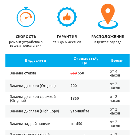
СКОРОСТЬ
ГАРАНТИЯ
РАСПОЛОЖЕНИЕ
ремонт устройства в
от 3 до 6 месяцев
в центре города
вашем присутствии
Стоимость*,
Вид услуги
Время
грн
от 4
Замена стекла
850
650
часов
от 2
Замена дисплея (Original)
900
часов
Замена дисплея с рамкой
от 2
1850
(Original)
часов
от 2
Замена дисплея (High Copy)
уточняйте
часов
от 2
Замена задней панели
от 450
часов
Замена стекла задней
от 3