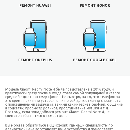
РЕМОНТ HUAWEI
РЕМОНТ HONOR
РЕМОНТ ONEPLUS
РЕМОНТ GOOGLE PIXEL
Модель Xiaomi Redmi Note 4 была представлена в 2016 году, и
практически сразу после выхода стала самой популярной в классе
среднебюджетных смартфонов. Не смотря, на то, что телефон за
это время прилично устарел, он и по сей день отлично справляется
с повседневными задачами, такими как интернет серфинг, общение
в соцсетях, просмотр роликов, прослушивание музыки и т.д.
Поэтому, если понадобился ремонт Xiaomi Redmi Note 4, не
спешите избавляться от смартфона.
Вы можете обратиться в СЦ Fixpoint, где наши специалисты по
адекватной цене восстановят ваше устройство и предоставят