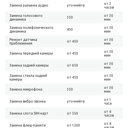
от 2
Замена разъема аудио
уточняйте
часов
Замена голосового
от 30
350
динамика
мин
Замена полифонического
от 30
450
динамика
мин
Ремонт датчика
от 30
от 450
приближения
мин
от 30
Замена передней камеры
от 450
мин
от 30
Замена задней камеры
от 650
мин
Замена стекла задней
от 30
от 450
камеры
мин
от 30
Замена микрофона
350
мин
от 1
Замена вибро-звонка
уточняйте
часа
от 4
Замена слота SIM-карт
от 550
часов
от 4
Замена флеш-памяти
от 1200
часов