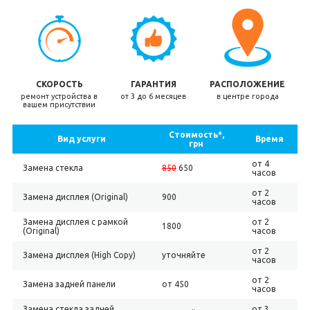
СКОРОСТЬ
ГАРАНТИЯ
РАСПОЛОЖЕНИЕ
ремонт устройства в
от 3 до 6 месяцев
в центре города
вашем присутствии
Стоимость*,
Вид услуги
Время
грн
от 4
Замена стекла
850
650
часов
от 2
Замена дисплея (Original)
900
часов
Замена дисплея с рамкой
от 2
1800
(Original)
часов
от 2
Замена дисплея (High Copy)
уточняйте
часов
от 2
Замена задней панели
от 450
часов
Замена стекла задней
от 3