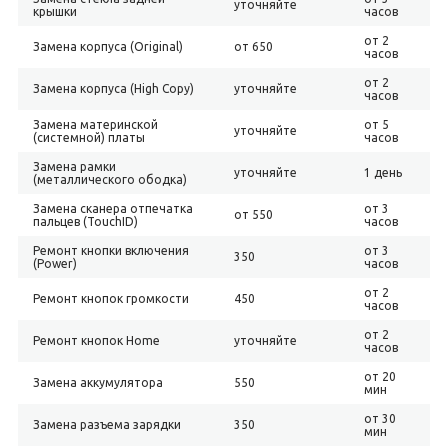
уточняйте
крышки
часов
от 2
Замена корпуса (Original)
от 650
часов
от 2
Замена корпуса (High Copy)
уточняйте
часов
Замена материнской
от 5
уточняйте
(системной) платы
часов
Замена рамки
уточняйте
1 день
(металлического ободка)
Замена сканера отпечатка
от 3
от 550
пальцев (TouchID)
часов
Ремонт кнопки включения
от 3
350
(Power)
часов
от 2
Ремонт кнопок громкости
450
часов
от 2
Ремонт кнопок Home
уточняйте
часов
от 20
Замена аккумулятора
550
мин
от 30
Замена разъема зарядки
350
мин