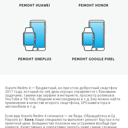
РЕМОНТ HUAWEI
РЕМОНТ HONOR
РЕМОНТ ONEPLUS
РЕМОНТ GOOGLE PIXEL
Xiaomi Redmi 4 — бюджетный, но при этом добротный смартфон
2017 года, который по сей день хорошо справляется с базовыми
задачами, такими как серфинг в интернете, просмотр роликов в
YouTube и Tik-Tok, общение в мессенджерах и т.д. Ему можно найти
применение в качестве второго смартфона, GPS-навигатора в
автомобиле и т.д.
Если ваш Xiaomi Redmi 4 сломался — не беда. Обращайтесь в СЦ
Fixpoint в г.
Киев.
Наши специалисты выполнят ремонт быстро и по
приятной цене. Большинство поломок мы устраняем вообще при
клиенте. Качественно и оперативно решать даже самые сложные