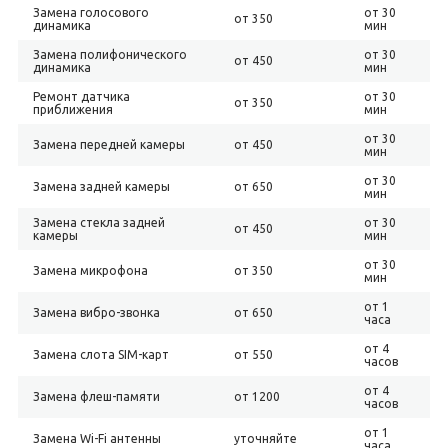
Замена голосового
от 30
от 350
динамика
мин
Замена полифонического
от 30
от 450
динамика
мин
Ремонт датчика
от 30
от 350
приближения
мин
от 30
Замена передней камеры
от 450
мин
от 30
Замена задней камеры
от 650
мин
Замена стекла задней
от 30
от 450
камеры
мин
от 30
Замена микрофона
от 350
мин
от 1
Замена вибро-звонка
от 650
часа
от 4
Замена слота SIM-карт
от 550
часов
от 4
Замена флеш-памяти
от 1200
часов
от 1
Замена Wi-Fi антенны
уточняйте
часа