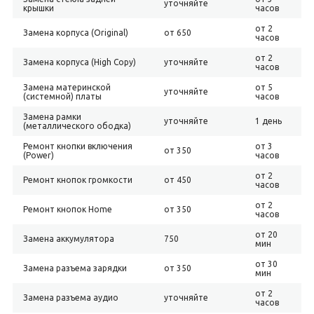
уточняйте
крышки
часов
от 2
Замена корпуса (Original)
от 650
часов
от 2
Замена корпуса (High Copy)
уточняйте
часов
Замена материнской
от 5
уточняйте
(системной) платы
часов
Замена рамки
уточняйте
1 день
(металлического ободка)
Ремонт кнопки включения
от 3
от 350
(Power)
часов
от 2
Ремонт кнопок громкости
от 450
часов
от 2
Ремонт кнопок Home
от 350
часов
от 20
Замена аккумулятора
750
мин
от 30
Замена разъема зарядки
от 350
мин
от 2
Замена разъема аудио
уточняйте
часов