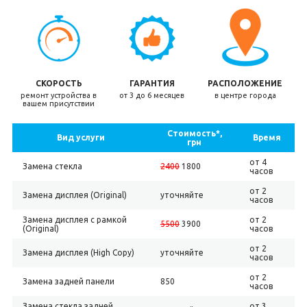
СКОРОСТЬ
ГАРАНТИЯ
РАСПОЛОЖЕНИЕ
ремонт устройства в
от 3 до 6 месяцев
в центре города
вашем присутствии
Стоимость*,
Вид услуги
Время
грн
от 4
Замена стекла
2400
1800
часов
от 2
Замена дисплея (Original)
уточняйте
часов
Замена дисплея с рамкой
от 2
5500
3900
(Original)
часов
от 2
Замена дисплея (High Copy)
уточняйте
часов
от 2
Замена задней панели
850
часов
Замена стекла задней
от 3