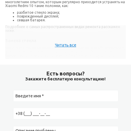
многолетним опытом, которым регулярно приходится устранять на
Xiaomi Redmi 10 такие поломки, как:
разбитое стекло экрана;
поврежденный дисплей;
севшая батарея.
Подробнее о самых распространенных видах ремонта расскажем
ниже.
Замена стекла
Читать все
Чаще всего после падения смартфона пользователи обнаруживают,
что на передней панели появилась трещина, особенно такое
бывает, если телефон используется без бампера и защитного
стекла. Однако, менять дисплей целиком, если он работает, не
имеет смысла. Замена стекла позволяет сэкономить на ремонте, а
также сохранить качественный родной дисплей.
Есть вопросы?
Замена экрана (дисплея)
Закажите бесплатную консультацию!
Если дисплей после удара или падения не включается, его
необходимо заменить. Ремонт достаточно дорогой, если
использовать оригинальный дисплейный модуль. Но, для тех, кто не
готов оплатить такую сумму, мы можем предложить качественную
реплику, в результате замена экрана (дисплея) обойдется
значительно дешевле.
Замена аккумулятора (батареи)
Сколько может прослужить аккумулятор? Все зависит от нагрузки на
смартфон и особенностей эксплуатации. Если вы любите играть на
смартфоне, в результате чего он часто нагревается, а также