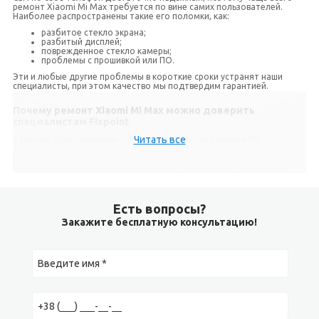
ремонт Xiaomi Mi Max требуется по вине самих пользователей.
Наиболее распространены такие его поломки, как:
разбитое стекло экрана;
разбитый дисплей;
поврежденное стекло камеры;
проблемы с прошивкой или ПО.
Эти и любые другие проблемы в короткие сроки устранят наши
специалисты, при этом качество мы подтвердим гарантией.
Почему ремонт Xiaomi Mi Max можно доверить
специалистам Fixpoint
Читать все
За время существования этой модели, мастера нашего СЦ
досконально ее изучили, что позволяет самые сложные виды
ремонта Xiaomi Mi Max выполнять максимально быстро. Но,
помимо большого опыта есть и другие факторы, которые также
позволяют быстро и качественно решать сложные задачи:
вам не придется ждать пока мы найдем и доставим
необходимую деталь, так как у нас имеется собственный
Есть вопросы?
крупный склад запчастей;
работы выполняются на современном высококачественном
Закажите бесплатную консультацию!
оборудовании;
все наши офисы, которые расположены в разных районах
Киева, работают без выходных.
Но на этом плюсы нашего СЦ не заканчиваются:
бесплатно производим диагностику перед ремонтом;
предоставляем гарантию на детали и сам ремонт;
специалисты по программному обеспечению устранят любые
проблемы, связанные с софтом или прошивкой.