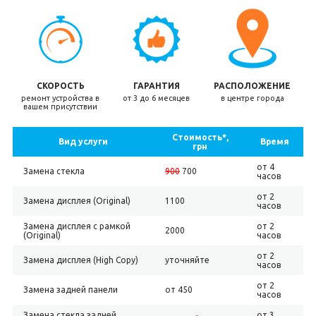
СКОРОСТЬ
ГАРАНТИЯ
РАСПОЛОЖЕНИЕ
ремонт устройства в
от 3 до 6 месяцев
в центре города
вашем присутствии
Стоимость*,
Вид услуги
Время
грн
от 4
Замена стекла
900
700
часов
от 2
Замена дисплея (Original)
1100
часов
Замена дисплея с рамкой
от 2
2000
(Original)
часов
от 2
Замена дисплея (High Copy)
уточняйте
часов
от 2
Замена задней панели
от 450
часов
Замена стекла задней
от 3