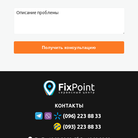
Закажите ремонт Xiaomi Mi Max и получите скидку! Для этого вам
нужно совершить лишь несколько кликов мышью, чтобы
воспользоваться формой на сайте. Мы с вами свяжемся в
ближайшее время, чтобы ответить на вопросы и уточнить детали
заказа. После этого вы можете самостоятельно доставить
смартфон в ближайший СЦ Fixpoint или воспользоваться услугой
нашего курьера.
КОНТАКТЫ
(096) 223 88 33
(093) 223 88 33