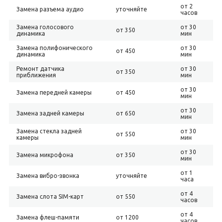
от 2
Замена разъема аудио
уточняйте
часов
Замена голосового
от 30
от 350
динамика
мин
Замена полифонического
от 30
от 450
динамика
мин
Ремонт датчика
от 30
от 350
приближения
мин
от 30
Замена передней камеры
от 450
мин
от 30
Замена задней камеры
от 650
мин
Замена стекла задней
от 30
от 550
камеры
мин
от 30
Замена микрофона
от 350
мин
от 1
Замена вибро-звонка
уточняйте
часа
от 4
Замена слота SIM-карт
от 550
часов
от 4
Замена флеш-памяти
от 1200
часов