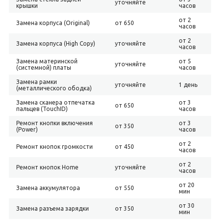
уточняйте
крышки
часов
от 2
Замена корпуса (Original)
от 650
часов
от 2
Замена корпуса (High Copy)
уточняйте
часов
Замена материнской
от 5
уточняйте
(системной) платы
часов
Замена рамки
уточняйте
1 день
(металлического ободка)
Замена сканера отпечатка
от 3
от 650
пальцев (TouchID)
часов
Ремонт кнопки включения
от 3
от 350
(Power)
часов
от 2
Ремонт кнопок громкости
от 450
часов
от 2
Ремонт кнопок Home
уточняйте
часов
от 20
Замена аккумулятора
от 550
мин
от 30
Замена разъема зарядки
от 350
мин