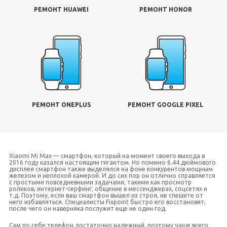
РЕМОНТ HUAWEI
РЕМОНТ HONOR
РЕМОНТ ONEPLUS
РЕМОНТ GOOGLE PIXEL
Xiaomi Mi Max — смартфон, который на момент своего выхода в
2016 году казался настоящим гигантом. Но помимо 6.44 дюймового
дисплея смартфон также выделялся на фоне конкурентов мощным
железом и неплохой камерой. И до сих пор он отлично справляется
с простыми повседневными задачами, такими как просмотр
роликов, интернет-серфинг, общение в мессенджерах, соцсетях и
т.д. Поэтому, если ваш смартфон вышел из строя, не спешите от
него избавляться. Специалисты Fixpoint быстро его восстановят,
после чего он наверняка послужит еще не один год.
Сам по себе телефон достаточно надежный, поэтому чаще всего