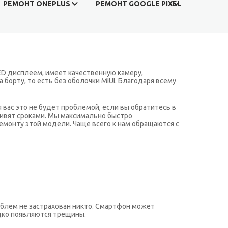
РЕМОНТ ONEPLUS
РЕМОНТ GOOGLE PIXEL
LED дисплеем, имеет качественную камеру,
 борту, то есть без оболочки MIUI. Благодаря всему
я вас это не будет проблемой, если вы обратитесь в
 удивят сроками. Мы максимально быстро
ремонту этой модели. Чаще всего к нам обращаются с
облем не застрахован никто. Смартфон может
едко появляются трещины.