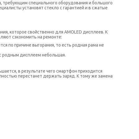
та, требующим специального оборудования и большого
ециалисты установят стекло с гарантией и в сжатые
рания, которое свойственно для AMOLED дисплеев. К
ляют сэкономить на ремонте:
ся по причине выгорания, то есть родная рама не
 с родным дисплеем небольшая.
ьшается, в результате чего смартфон приходится
олностью перестанет держать заряд. К тому же замена