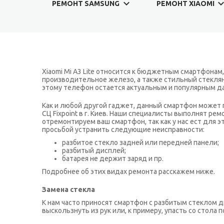
РЕМОНТ SAMSUNG
РЕМОНТ XIAOMI
Xiaomi Mi A3 Lite относится к бюджетным смартфонам
производительное железо, а также стильный стеклянны
этому телефон остается актуальным и популярным даж
Как и любой другой гаджет, данный смартфон может по
СЦ Fixpoint в г. Киев. Наши специалисты выполнят рем
отремонтируем ваш смартфон, так как у нас ест для 
просьбой устранить следующие неисправности:
разбитое стекло задней или передней панели;
разбитый дисплей;
батарея не держит заряд и пр.
Подробнее об этих видах ремонта расскажем ниже.
Замена стекла
К нам часто приносят смартфон с разбитым стеклом д
выскользнуть из рук или, к примеру, упасть со стола