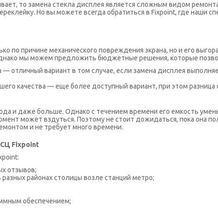
ывает, то замена стекла дисплея является сложным видом ремон
еклейку. Но вы можете всегда обратиться в Fixpoint, где наши сп
ько по причине механического повреждения экрана, но и его выго
Однако мы можем предложить бюджетные решения, которые позво
— отличный вариант в том случае, если замена дисплея выполняет
шего качества — еще более доступный вариант, при этом разница
ода и даже больше. Однако с течением времени его емкость умен
 момент может вздуться. Поэтому не стоит дожидаться, пока она п
емонтом и не требует много времени.
СЦ Fixpoint
point:
х отзывов;
 разных районах столицы возле станций метро;
аммным обеспечением;