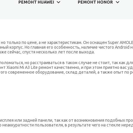
РЕМОНТ HUAWEI
РЕМОНТ HONOR
, но только по цене, а не характеристикам. Он оснащен Super AMO
й корпус. Но главная его особенность, наличие чистого Android на
е сейчас, спустя несколько лет после выхода.
ломаться, но расстраиваться в таком случае не стоит, так как дл
онт Xiaomi Mi A3 Lite ремонт качественно, и при этом приятно вас
этого современное оборудование, склад деталей, а также опыт по 
исплея или задней панели, так как от возникновения подобных пр
 по неаккуратности пользователя, в результате чего на стекле нер