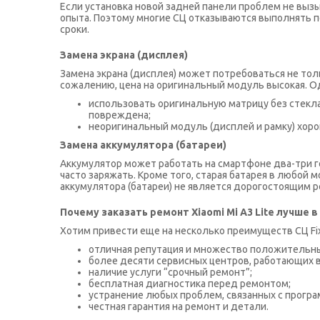
Если установка новой задней панели проблем не выз
опыта. Поэтому многие СЦ отказываются выполнять пер
сроки.
Замена экрана (дисплея)
Замена экрана (дисплея) может потребоваться не тол
сожалению, цена на оригинальный модуль высокая. 
использовать оригинальную матрицу без стекла 
повреждена;
неоригинальный модуль (дисплей и рамку) хоро
Замена аккумулятора (батареи)
Аккумулятор может работать на смартфоне два-три г
часто заряжать. Кроме того, старая батарея в любой
аккумулятора (батареи) не является дорогостоящим р
Почему заказать ремонт Xiaomi Mi A3 Lite лучше в 
Хотим привести еще на несколько преимуществ СЦ Fix
отличная репутация и множество положительны
более десяти сервисных центров, работающих в
наличие услуги “срочный ремонт”;
бесплатная диагностика перед ремонтом;
устранение любых проблем, связанных с прогр
честная гарантия на ремонт и детали.