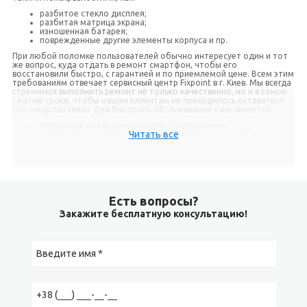
разбитое стекло дисплея;
разбитая матрица экрана;
изношенная батарея;
поврежденные другие элементы корпуса и пр.
При любой поломке пользователей обычно интересует один и тот
же вопрос, куда отдать в ремонт смартфон, чтобы его
восстановили быстро, с гарантией и по приемлемой цене. Всем этим
требованиям отвечает сервисный центр Fixpoint в г. Киев. Мы всегда
стремимся выполнить ремонт не только качественно, но и в самые
сжатые сроки, чтобы нашим клиентам не приходилось оставаться
без средства связи. Для быстрого обслуживания у нас имеется:
передовое профессиональное оборудование;
Читать все
большой опыт ремонта Xiaomi Mi 10t Pro, который мы
регулярно выполняем с момента появления смартфона в
продаже;
крупный склад запчастей;
работа без выходных.
Теперь вкратце расскажем об особенностях самых популярных
видов ремонта.
Есть вопросы?
Закажите бесплатную консультацию!
Замена стекла
Этот вид ремонта выполняется, когда после падения или другого
механического воздействия дисплей продолжает работать, но на
стекле имеются трещины. Замена стекла обходится дешевле
замены модуля, в то же время не страдает качество экрана, так как
на смартфоне остается оригинальный модуль.
Несмотря на сложность ремонта, в результате которой многие
отказываются его выполнять, мы выполним переклейку стекла не
только качественно, но и в самые короткие сроки.