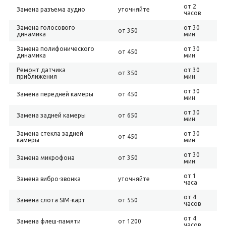
от 2
Замена разъема аудио
уточняйте
часов
Замена голосового
от 30
от 350
динамика
мин
Замена полифонического
от 30
от 450
динамика
мин
Ремонт датчика
от 30
от 350
приближения
мин
от 30
Замена передней камеры
от 450
мин
от 30
Замена задней камеры
от 650
мин
Замена стекла задней
от 30
от 450
камеры
мин
от 30
Замена микрофона
от 350
мин
от 1
Замена вибро-звонка
уточняйте
часа
от 4
Замена слота SIM-карт
от 550
часов
от 4
Замена флеш-памяти
от 1200
часов