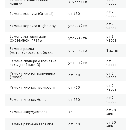
уточняйте
крышки
часов
от 2
Замена корпуса (Original)
от 650
часов
от 2
Замена корпуса (High Copy)
уточняйте
часов
Замена материнской
от 5
уточняйте
(системной) платы
часов
Замена рамки
уточняйте
1 день
(металлического ободка)
Замена сканера отпечатка
от 3
уточняйте
пальцев (TouchID)
часов
Ремонт кнопки включения
от 3
от 350
(Power)
часов
от 2
Ремонт кнопок громкости
от 450
часов
от 2
Ремонт кнопок Home
от 350
часов
от 20
Замена аккумулятора
750
мин
от 30
Замена разъема зарядки
от 350
мин