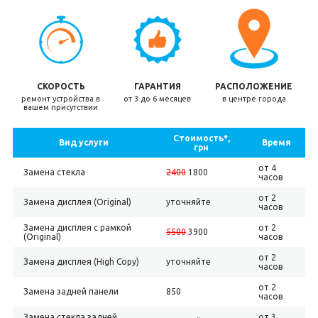
СКОРОСТЬ
ГАРАНТИЯ
РАСПОЛОЖЕНИЕ
ремонт устройства в
от 3 до 6 месяцев
в центре города
вашем присутствии
Стоимость*,
Вид услуги
Время
грн
от 4
Замена стекла
2400
1800
часов
от 2
Замена дисплея (Original)
уточняйте
часов
Замена дисплея с рамкой
от 2
5500
3900
(Original)
часов
от 2
Замена дисплея (High Copy)
уточняйте
часов
от 2
Замена задней панели
850
часов
Замена стекла задней
от 3