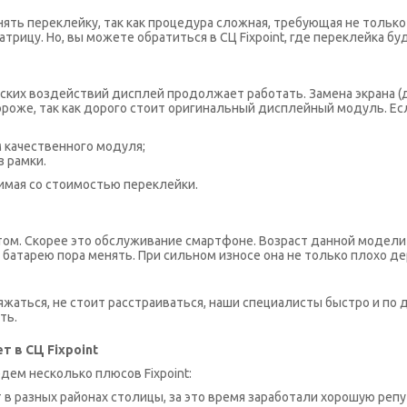
ть переклейку, так как процедура сложная, требующая не только
трицу. Но, вы можете обратиться в СЦ Fixpoint, где переклейка б
еских воздействий дисплей продолжает работать. Замена экрана (
ороже, так как дорого стоит оригинальный дисплейный модуль. Ес
м качественного модуля;
з рамки.
имая со стоимостью переклейки.
том. Скорее это обслуживание смартфоне. Возраст данной модели
батарею пора менять. При сильном износе она не только плохо дер
яжаться, не стоит расстраиваться, наши специалисты быстро и по
ть.
т в СЦ Fixpoint
едем несколько плюсов Fixpoint:
 в разных районах столицы, за это время заработали хорошую ре