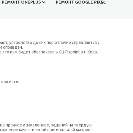
РЕМОНТ ONEPLUS
РЕМОНТ GOOGLE PIXEL
аст, устройство до сих пор отлично справляется с
м оправдан.
то вам будет обеспечено в СЦ Fixpoint в г. Киев.
тносится:
оно прочное и закаленное, падений на твердую
сохранение качественной оригинальной матрицы.