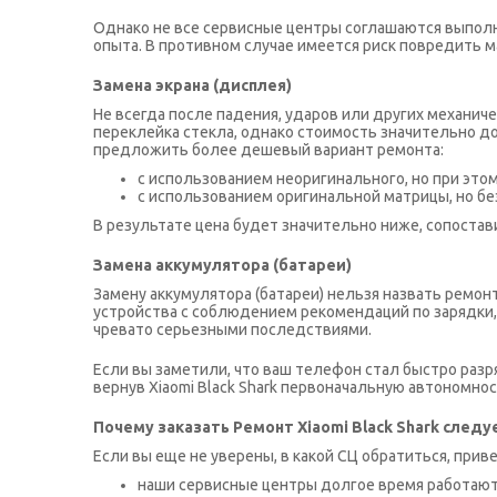
Однако не все сервисные центры соглашаются выполня
опыта. В противном случае имеется риск повредить ма
Замена экрана (дисплея)
Не всегда после падения, ударов или других механич
переклейка стекла, однако стоимость значительно д
предложить более дешевый вариант ремонта:
с использованием неоригинального, но при это
с использованием оригинальной матрицы, но бе
В результате цена будет значительно ниже, сопостав
Замена аккумулятора (батареи)
Замену аккумулятора (батареи) нельзя назвать ремон
устройства с соблюдением рекомендаций по зарядки, 
чревато серьезными последствиями.
Если вы заметили, что ваш телефон стал быстро разр
вернув Xiaomi Black Shark первоначальную автономнос
Почему заказать Ремонт Xiaomi Black Shark следуе
Если вы еще не уверены, в какой СЦ обратиться, прив
наши сервисные центры долгое время работают