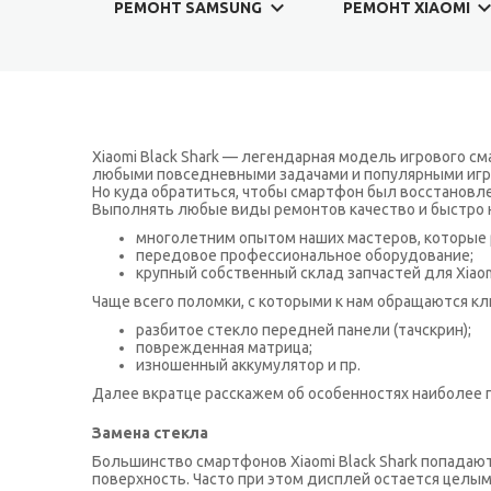
РЕМОНТ SAMSUNG
РЕМОНТ XIAOMI
Xiaomi Black Shark — легендарная модель игрового сма
любыми повседневными задачами и популярными играми
Но куда обратиться, чтобы смартфон был восстановлен 
Выполнять любые виды ремонтов качество и быстро 
многолетним опытом наших мастеров, которые р
передовое профессиональное оборудование;
крупный собственный склад запчастей для Xiaom
Чаще всего поломки, с которыми к нам обращаются к
разбитое стекло передней панели (тачскрин);
поврежденная матрица;
изношенный аккумулятор и пр.
Далее вкратце расскажем об особенностях наиболее 
Замена стекла
Большинство смартфонов Xiaomi Black Shark попадают
поверхность. Часто при этом дисплей остается целым