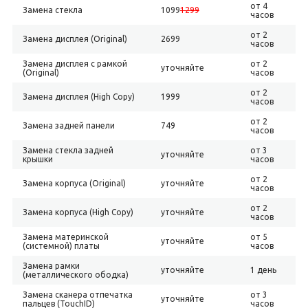
от 4
Замена стекла
1099
1299
часов
от 2
Замена дисплея (Original)
2699
часов
Замена дисплея с рамкой
от 2
уточняйте
(Original)
часов
от 2
Замена дисплея (High Copy)
1999
часов
от 2
Замена задней панели
749
часов
Замена стекла задней
от 3
уточняйте
крышки
часов
от 2
Замена корпуса (Original)
уточняйте
часов
от 2
Замена корпуса (High Copy)
уточняйте
часов
Замена материнской
от 5
уточняйте
(системной) платы
часов
Замена рамки
уточняйте
1 день
(металлического ободка)
Замена сканера отпечатка
от 3
уточняйте
пальцев (TouchID)
часов