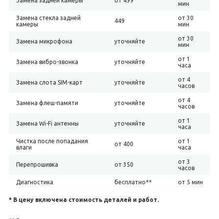
Замена задней камеры
от 499
мин
Замена стекла задней
от 30
449
камеры
мин
от 30
Замена микрофона
уточняйте
мин
от 1
Замена вибро-звонка
уточняйте
часа
от 4
Замена слота SIM-карт
уточняйте
часов
от 4
Замена флеш-памяти
уточняйте
часов
от 1
Замена Wi-Fi антенны
уточняйте
часа
Чистка после попадания
от 1
от 400
влаги
часа
от 3
Перепрошивка
от 350
часов
Диагностика
бесплатно**
от 5 мин
* В цену включена стоимость деталей и работ.