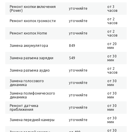
Ремонт кнопки включения
от 3
уточняйте
(Power)
часов
от 2
Ремонт кнопок громкости
уточняйте
часов
от 2
Ремонт кнопок Home
уточняйте
часов
от 20
Замена аккумулятора
849
мин
от 30
Замена разъема зарядки
549
мин
от 2
Замена разъема аудио
уточняйте
часов
Замена голосового
от 30
уточняйте
динамика
мин
Замена полифонического
от 30
уточняйте
динамика
мин
Ремонт датчика
от 30
уточняйте
приближения
мин
от 30
Замена передней камеры
уточняйте
мин
от 30