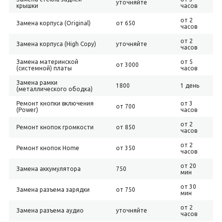
уточняйте
крышки
часов
от 2
Замена корпуса (Original)
от 650
часов
от 2
Замена корпуса (High Copy)
уточняйте
часов
Замена материнской
от 5
от 3000
(системной) платы
часов
Замена рамки
1800
1 день
(металлического ободка)
Ремонт кнопки включения
от 3
от 700
(Power)
часов
от 2
Ремонт кнопок громкости
от 850
часов
от 2
Ремонт кнопок Home
от 350
часов
от 20
Замена аккумулятора
750
мин
от 30
Замена разъема зарядки
от 750
мин
от 2
Замена разъема аудио
уточняйте
часов