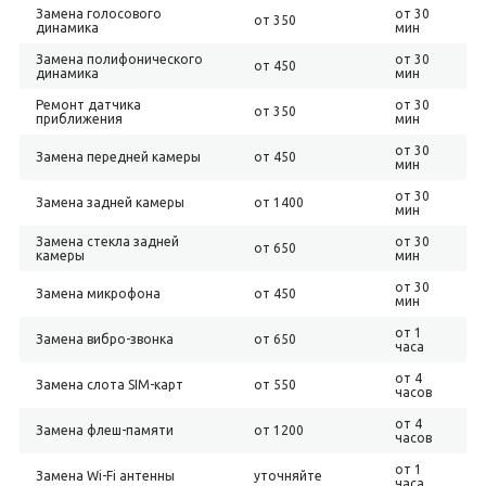
Замена голосового
от 30
от 350
динамика
мин
Замена полифонического
от 30
от 450
динамика
мин
Ремонт датчика
от 30
от 350
приближения
мин
от 30
Замена передней камеры
от 450
мин
от 30
Замена задней камеры
от 1400
мин
Замена стекла задней
от 30
от 650
камеры
мин
от 30
Замена микрофона
от 450
мин
от 1
Замена вибро-звонка
от 650
часа
от 4
Замена слота SIM-карт
от 550
часов
от 4
Замена флеш-памяти
от 1200
часов
от 1
Замена Wi-Fi антенны
уточняйте
часа