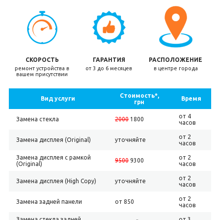
СКОРОСТЬ
ГАРАНТИЯ
РАСПОЛОЖЕНИЕ
ремонт устройства в
от 3 до 6 месяцев
в центре города
вашем присутствии
Стоимость*,
Вид услуги
Время
грн
от 4
Замена стекла
2000
1800
часов
от 2
Замена дисплея (Original)
уточняйте
часов
Замена дисплея с рамкой
от 2
9500
9300
(Original)
часов
от 2
Замена дисплея (High Copy)
уточняйте
часов
от 2
Замена задней панели
от 850
часов
Замена стекла задней
от 3