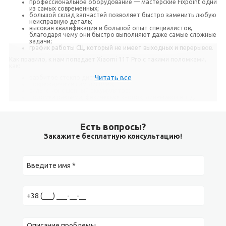
профессиональное оборудование — мастерские Fixpoint одни
из самых современных;
большой склад запчастей позволяет быстро заменить любую
неисправную деталь;
высокая квалификация и большой опыт специалистов,
благодаря чему они быстро выполняют даже самые сложные
задачи;
график работы СЦ, который не имеет выходных и перерывов.
Как правило, к нам попадает Xiaomi 11T Pro с такими поломками,
как:
Читать все
разбитое стекло дисплея;
поврежденный сам дисплей;
сильно изношенный аккумулятор;
поломка разъема, физических кнопок, динамиков и т.д.
Детальнее о нюансах самых распространенных видаов ремонта
предлагаем вкратце ознакомиться ниже.
Есть вопросы?
Замена стекла
Закажите бесплатную консультацию!
Самая частая проблема, с которой сталкиваются наши специалисты
— разбитое стекло Xiaomi 11T Pro. Эта деталь не терпит падений
смартфона на твердую поверхность и сильных ударов. Однако в
случае появления трещин, не стоит менять дисплей, если он не
полечил повреждений.
В нашем сервисном центре
замена стекла
, как и любые другие
виды ремонта выполняется на профессиональном оборудовании в
сжатые сроки.
Замена экрана (дисплея)