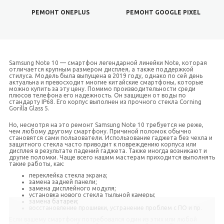
РЕМОНТ ONEPLUS
РЕМОНТ GOOGLE PIXEL
Samsung Note 10 — смартфон легендарной линейки Note, которая
отличается крупным размером дисплея, а также поддержкой
стилуса. Модель была выпущена в 2019 году, однако по сей день
актуальна и превосходит многие китайские смартфоны, которые
можно купить за эту цену. Помимо производительности среди
плюсов телефона его надежность. Он защищен от воды по
стандарту IP68. Его корпус выполнен из прочного стекла Corning
Gorilla Glass 5.
Но, несмотря на это
ремонт Samsung Note 10
требуется не реже,
чем любому другому смартфону. Причиной поломок обычно
становятся сами пользователи. Использование гаджета без чехла и
защитного стекла часто приводит к повреждению корпуса или
дисплея в результате падений гаджета. Также иногда возникают и
другие поломки. Чаще всего нашим мастерам приходится выполнять
такие работы, как:
переклейка стекла экрана;
замена задней панели;
замена дисплейного модуля;
установка нового стекла тыльной камеры;
замена батареи;
восстановление прошивки, устранение проблем с ПО и пр.
Если вашему смартфону потребовался один из этих или любой