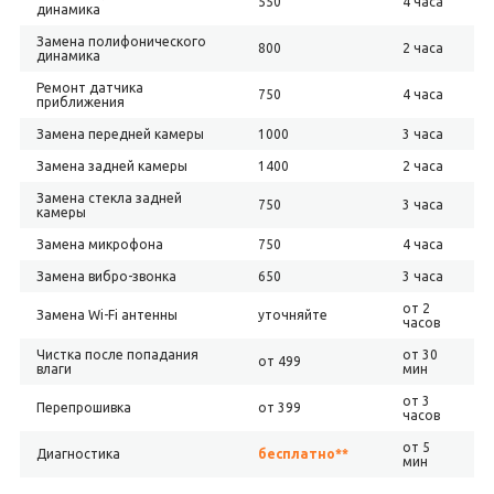
550
4 часа
динамика
Замена полифонического
800
2 часа
динамика
Ремонт датчика
750
4 часа
приближения
Замена передней камеры
1000
3 часа
Замена задней камеры
1400
2 часа
Замена стекла задней
750
3 часа
камеры
Замена микрофона
750
4 часа
Замена вибро-звонка
650
3 часа
от 2
Замена Wi-Fi антенны
уточняйте
часов
Чистка после попадания
от 30
от 499
влаги
мин
от 3
Перепрошивка
от 399
часов
от 5
Диагностика
бесплатно**
мин