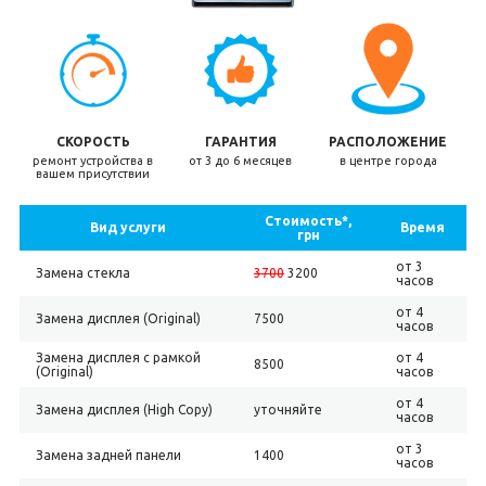
СКОРОСТЬ
ГАРАНТИЯ
РАСПОЛОЖЕНИЕ
ремонт устройства в
от 3 до 6 месяцев
в центре города
вашем присутствии
Стоимость*,
Вид услуги
Время
грн
от 3
Замена стекла
3700
3200
часов
от 4
Замена дисплея (Original)
7500
часов
Замена дисплея с рамкой
от 4
8500
(Original)
часов
от 4
Замена дисплея (High Copy)
уточняйте
часов
от 3
Замена задней панели
1400
часов