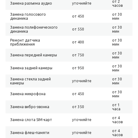
от 2
Замена разъема аудио
уточняйте
часов
Замена голосового
от 30
от 450
динамика
мин
Замена полифонического
от 30
от 550
динамика
мин
Ремонт датчика
от 30
от 400
приближения
мин
от 30
Замена передней камеры
от 750
мин
от 30
Замена задней камеры
от 950
мин
Замена стекла задней
от 30
уточняйте
камеры
мин
от 30
Замена микрофона
от 450
мин
от 1
Замена вибро-звонка
от 350
часа
от 4
Замена слота SIM-карт
уточняйте
часов
от 4
Замена флеш-памяти
уточняйте
часов