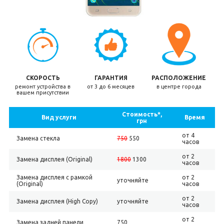
СКОРОСТЬ
ГАРАНТИЯ
РАСПОЛОЖЕНИЕ
ремонт устройства в
от 3 до 6 месяцев
в центре города
вашем присутствии
Стоимость*,
Вид услуги
Время
грн
от 4
Замена стекла
750
550
часов
от 2
Замена дисплея (Original)
1800
1300
часов
Замена дисплея с рамкой
от 2
уточняйте
(Original)
часов
от 2
Замена дисплея (High Copy)
уточняйте
часов
от 2
Замена задней панели
750