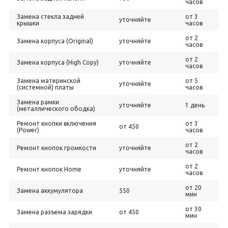
часов
Замена стекла задней
от 3
уточняйте
крышки
часов
от 2
Замена корпуса (Original)
уточняйте
часов
от 2
Замена корпуса (High Copy)
уточняйте
часов
Замена материнской
от 5
уточняйте
(системной) платы
часов
Замена рамки
уточняйте
1 день
(металлического ободка)
Ремонт кнопки включения
от 3
от 450
(Power)
часов
от 2
Ремонт кнопок громкости
уточняйте
часов
от 2
Ремонт кнопок Home
уточняйте
часов
от 20
Замена аккумулятора
550
мин
от 30
Замена разъема зарядки
от 450
мин