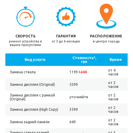
СКОРОСТЬ
ГАРАНТИЯ
РАСПОЛОЖЕНИЕ
ремонт устройства в
от 3 до 6 месяцев
в центре города
вашем присутствии
Стоимость*,
Вид услуги
Время
грн
от 4
Замена стекла
1199
1399
часов
от 2
Замена дисплея (Original)
5599
часов
Замена дисплея с рамкой
от 2
уточняйте
(Original)
часов
от 2
Замена дисплея (High Copy)
3599
часов
от 2
Замена задней панели
649
часов
Замена стекла задней
от 3