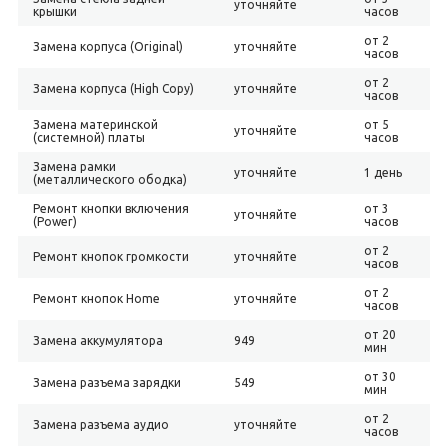
уточняйте
крышки
часов
от 2
Замена корпуса (Original)
уточняйте
часов
от 2
Замена корпуса (High Copy)
уточняйте
часов
Замена материнской
от 5
уточняйте
(системной) платы
часов
Замена рамки
уточняйте
1 день
(металлического ободка)
Ремонт кнопки включения
от 3
уточняйте
(Power)
часов
от 2
Ремонт кнопок громкости
уточняйте
часов
от 2
Ремонт кнопок Home
уточняйте
часов
от 20
Замена аккумулятора
949
мин
от 30
Замена разъема зарядки
549
мин
от 2
Замена разъема аудио
уточняйте
часов