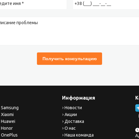
Информация
К
 Samsung
Новости
 Xiaomi
Акции
 Huawei
Доставка
 Honor
О нас
 OnePlus
Наша команда
А