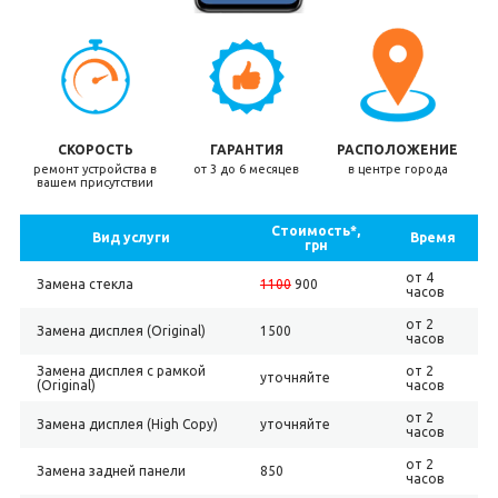
СКОРОСТЬ
ГАРАНТИЯ
РАСПОЛОЖЕНИЕ
ремонт устройства в
от 3 до 6 месяцев
в центре города
вашем присутствии
Стоимость*,
Вид услуги
Время
грн
от 4
Замена стекла
1100
900
часов
от 2
Замена дисплея (Original)
1500
часов
Замена дисплея с рамкой
от 2
уточняйте
(Original)
часов
от 2
Замена дисплея (High Copy)
уточняйте
часов
от 2
Замена задней панели
850
часов