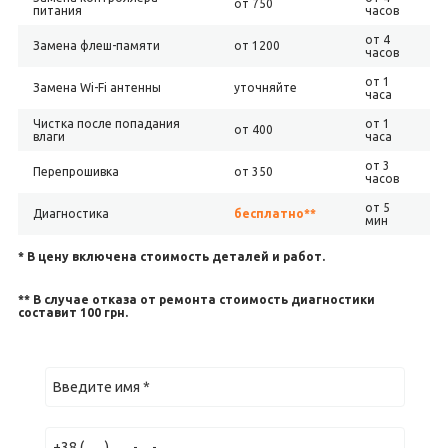
от 750
питания
часов
от 4
Замена флеш-памяти
от 1200
часов
от 1
Замена Wi-Fi антенны
уточняйте
часа
Чистка после попадания
от 1
от 400
влаги
часа
от 3
Перепрошивка
от 350
часов
от 5
Диагностика
бесплатно**
мин
* В цену включена стоимость деталей и работ.
** В случае отказа от ремонта стоимость диагностики
составит 100 грн.