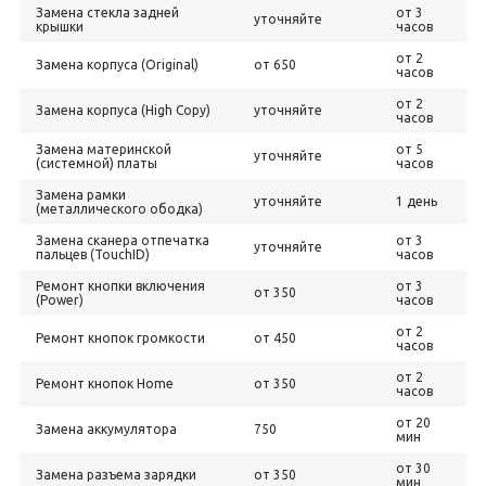
Замена стекла задней
от 3
уточняйте
крышки
часов
от 2
Замена корпуса (Original)
от 650
часов
от 2
Замена корпуса (High Copy)
уточняйте
часов
Замена материнской
от 5
уточняйте
(системной) платы
часов
Замена рамки
уточняйте
1 день
(металлического ободка)
Замена сканера отпечатка
от 3
уточняйте
пальцев (TouchID)
часов
Ремонт кнопки включения
от 3
от 350
(Power)
часов
от 2
Ремонт кнопок громкости
от 450
часов
от 2
Ремонт кнопок Home
от 350
часов
от 20
Замена аккумулятора
750
мин
от 30
Замена разъема зарядки
от 350
мин