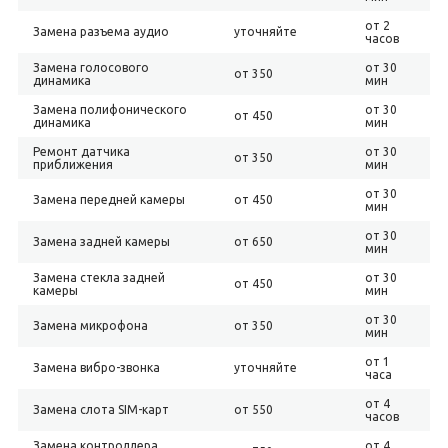
от 2
Замена разъема аудио
уточняйте
часов
Замена голосового
от 30
от 350
динамика
мин
Замена полифонического
от 30
от 450
динамика
мин
Ремонт датчика
от 30
от 350
приближения
мин
от 30
Замена передней камеры
от 450
мин
от 30
Замена задней камеры
от 650
мин
Замена стекла задней
от 30
от 450
камеры
мин
от 30
Замена микрофона
от 350
мин
от 1
Замена вибро-звонка
уточняйте
часа
от 4
Замена слота SIM-карт
от 550
часов
Замена контроллера
от 4