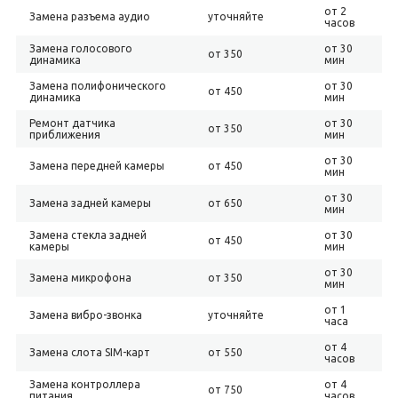
от 2
Замена разъема аудио
уточняйте
часов
Замена голосового
от 30
от 350
динамика
мин
Замена полифонического
от 30
от 450
динамика
мин
Ремонт датчика
от 30
от 350
приближения
мин
от 30
Замена передней камеры
от 450
мин
от 30
Замена задней камеры
от 650
мин
Замена стекла задней
от 30
от 450
камеры
мин
от 30
Замена микрофона
от 350
мин
от 1
Замена вибро-звонка
уточняйте
часа
от 4
Замена слота SIM-карт
от 550
часов
Замена контроллера
от 4
от 750
питания
часов