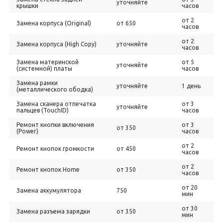
уточняйте
крышки
часов
от 2
Замена корпуса (Original)
от 650
часов
от 2
Замена корпуса (High Copy)
уточняйте
часов
Замена материнской
от 5
уточняйте
(системной) платы
часов
Замена рамки
уточняйте
1 день
(металлического ободка)
Замена сканера отпечатка
от 3
уточняйте
пальцев (TouchID)
часов
Ремонт кнопки включения
от 3
от 350
(Power)
часов
от 2
Ремонт кнопок громкости
от 450
часов
от 2
Ремонт кнопок Home
от 350
часов
от 20
Замена аккумулятора
750
мин
от 30
Замена разъема зарядки
от 350
мин