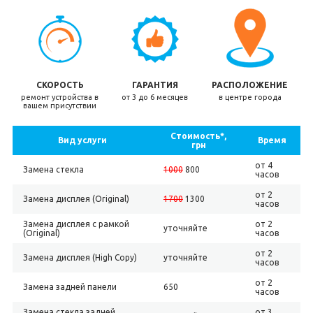
СКОРОСТЬ
ГАРАНТИЯ
РАСПОЛОЖЕНИЕ
ремонт устройства в
от 3 до 6 месяцев
в центре города
вашем присутствии
Стоимость*,
Вид услуги
Время
грн
от 4
Замена стекла
1000
800
часов
от 2
Замена дисплея (Original)
1700
1300
часов
Замена дисплея с рамкой
от 2
уточняйте
(Original)
часов
от 2
Замена дисплея (High Copy)
уточняйте
часов
от 2
Замена задней панели
650
часов
Замена стекла задней
от 3