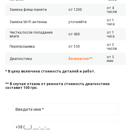
от 4
Замена флеш-памяти
от 1200
часов
от 1
Замена Wi-Fi антенны
уточняйте
часа
Чистка после попадания
от 1
от 400
влаги
часа
от 3
Перепрошивка
от 350
часов
от 5
Диагностика
бесплатно**
мин
* В цену включена стоимость деталей и работ.
** В случае отказа от ремонта стоимость диагностики
составит 100 грн.