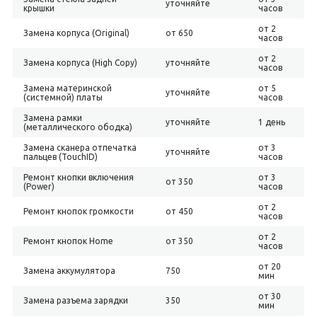
уточняйте
крышки
часов
от 2
Замена корпуса (Original)
от 650
часов
от 2
Замена корпуса (High Copy)
уточняйте
часов
Замена материнской
от 5
уточняйте
(системной) платы
часов
Замена рамки
уточняйте
1 день
(металлического ободка)
Замена сканера отпечатка
от 3
уточняйте
пальцев (TouchID)
часов
Ремонт кнопки включения
от 3
от 350
(Power)
часов
от 2
Ремонт кнопок громкости
от 450
часов
от 2
Ремонт кнопок Home
от 350
часов
от 20
Замена аккумулятора
750
мин
от 30
Замена разъема зарядки
350
мин