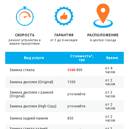
СКОРОСТЬ
ГАРАНТИЯ
РАСПОЛОЖЕНИЕ
ремонт устройства в
от 3 до 6 месяцев
в центре города
вашем присутствии
Стоимость*,
Вид услуги
Время
грн
от 4
Замена стекла
1100
800
часов
от 2
Замена дисплея (Original)
1300
часов
Замена дисплея с рамкой
от 2
уточняйте
(Original)
часов
от 2
Замена дисплея (High Copy)
уточняйте
часов
от 2
Замена задней панели
850
часов
Замена стекла задней
от 3