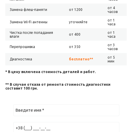
от 4
Замена флеш-памяти
от 1200
часов
от 1
Замена Wi-Fi антенны
уточняйте
часа
Чистка после попадания
от 1
от 400
влаги
часа
от 3
Перепрошивка
от 350
часов
от 5
Диагностика
бесплатно**
мин
* В цену включена стоимость деталей и работ.
** В случае отказа от ремонта стоимость диагностики
составит 100 грн.