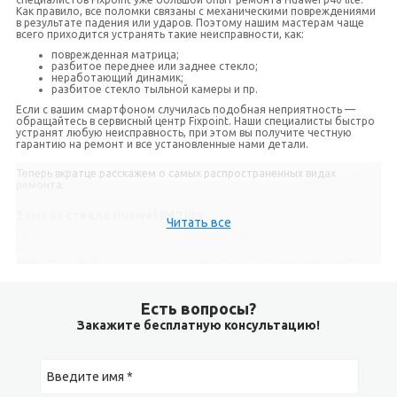
Как правило, все поломки связаны с механическими повреждениями
в результате падения или ударов. Поэтому нашим мастерам чаще
всего приходится устранять такие неисправности, как:
поврежденная матрица;
разбитое переднее или заднее стекло;
неработающий динамик;
разбитое стекло тыльной камеры и пр.
Если с вашим смартфоном случилась подобная неприятность —
обращайтесь в сервисный центр Fixpoint. Наши специалисты быстро
устранят любую неисправность, при этом вы получите честную
гарантию на ремонт и все установленные нами детали.
Теперь вкратце расскажем о самых распространенных видах
ремонта.
Замена стекла Huawei P40 lite
Читать все
При падении смартфона чаще всего страдает его стекло. Причем,
когда он падает на асфальт, бетон, кафель или любую другую
твердую поверхность, порой от повреждения не защищает даже
дополнительно наклеенное стекло. Однако сам дисплей, как
правило, остается в тких ситуациях целым, соответственно его не
имеет смысла менять, так как он стоит дорого.
Есть вопросы?
На Huawei P40 lite замена стекла позволяет значительно сэкономить
Закажите бесплатную консультацию!
на ремонте. Кроме того, на нем останется качественная
оригинальная матрица. Единственный его минус заключается в том,
что сам ремонт занимает больше времени, чем замена модуля
целиком.