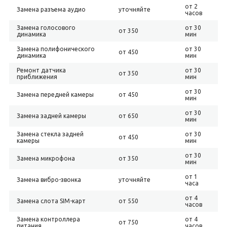
от 2
Замена разъема аудио
уточняйте
часов
Замена голосового
от 30
от 350
динамика
мин
Замена полифонического
от 30
от 450
динамика
мин
Ремонт датчика
от 30
от 350
приближения
мин
от 30
Замена передней камеры
от 450
мин
от 30
Замена задней камеры
от 650
мин
Замена стекла задней
от 30
от 450
камеры
мин
от 30
Замена микрофона
от 350
мин
от 1
Замена вибро-звонка
уточняйте
часа
от 4
Замена слота SIM-карт
от 550
часов
Замена контроллера
от 4
от 750
питания
часов