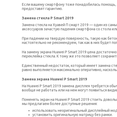
Если вашему смартфону тоже понадобилась помощь, д
предоставят гарантию.
Замена стекла P Smart 2019
Замена стекла на Хуавей П смарт 2019 — один из сам
аксессуаров зачастую падения смартфона со стола и
При падении на твердую поверхность, такую как бето
настоятельно не рекомендуем, так как в них будет по
На замену экрана Huawei P Smart 2019 цена достаточ
переклейка стекла. К тому же это позволяет сохрани
Единственный недостаток, который имеет замена сте
равно выполняется максимально оперативно, насколь
Замена экрана Huawei P Smart 2019
На Huawei P Smart 2019 замена дисплея требуется об
вообще не работать или на нем могут появиться види
Поменять экран на Huawei P Smart 2019 стоить доволь
мы предлагаем более доступные решения:
использовать неоригинальный дисплейный мод
установить оригинальную матрицу без рамки.