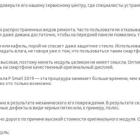
оверьте его нашему сервисному центру, где специалисты устраня
ых распространенных видов ремонта. Часто пользователи отказываю
ли даже дивана достаточно, чтобы на передней панели появились 
н или кафель, порой не спасает даже защитное стекло. Использо
падать влага, не говоря уже о том, что пользоваться таким смарт
но высокая, поэтому менять модуль целиком не имеет смысла. Опт
ть на смартфоне качественный оригинальный дисплей.
кла P Smart 2019 — эта процедура занимает больше времени, чем 
ко это только возможно.
ычно в результате механического его повреждения. В результате 
мые дефекты в виде черных пятен или, к примеру, полос.
но дорого по причине высокой стоимости оригинального модуля. Од
уль;