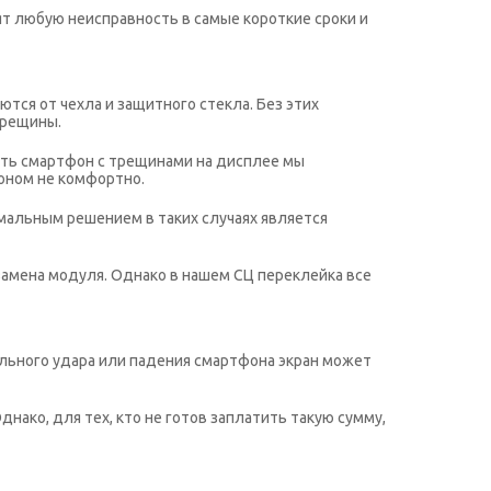
т любую неисправность в самые короткие сроки и
тся от чехла и защитного стекла. Без этих
трещины.
вать смартфон с трещинами на дисплее мы
фоном не комфортно.
имальным решением в таких случаях является
замена модуля. Однако в нашем СЦ переклейка все
сильного удара или падения смартфона экран может
нако, для тех, кто не готов заплатить такую сумму,