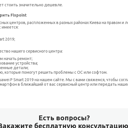
дет стоить значительно дешевле.
рить Fixpoint
исных центров, распложенных в разных районах Киева на правом и 
с имеется:
rt 2019;
ство нашего сервисного центра:
м начать ремонт;
ование устройства;
ленные детали;
ю, которые помогут решить проблемы с ОС или софтом.
awei P Smart 2019 на нашем сайте. Мы с вами свяжемся, чтобы сог
мартфон в ближайший от вас сервисный центр или передать нашем
Есть вопросы?
Закажите бесплатную консультацию