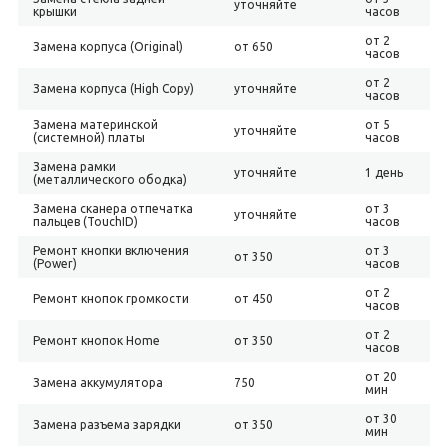
уточняйте
крышки
часов
от 2
Замена корпуса (Original)
от 650
часов
от 2
Замена корпуса (High Copy)
уточняйте
часов
Замена материнской
от 5
уточняйте
(системной) платы
часов
Замена рамки
уточняйте
1 день
(металлического ободка)
Замена сканера отпечатка
от 3
уточняйте
пальцев (TouchID)
часов
Ремонт кнопки включения
от 3
от 350
(Power)
часов
от 2
Ремонт кнопок громкости
от 450
часов
от 2
Ремонт кнопок Home
от 350
часов
от 20
Замена аккумулятора
750
мин
от 30
Замена разъема зарядки
от 350
мин