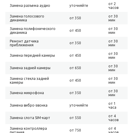
от 2
Замена разъема аудио
уточняйте
часов
Замена голосового
от 30
от 350
динамика
мин
Замена полифонического
от 30
от 450
динамика
мин
Ремонт датчика
от 30
от 350
приближения
мин
от 30
Замена передней камеры
от 450
мин
от 30
Замена задней камеры
от 650
мин
Замена стекла задней
от 30
от 450
камеры
мин
от 30
Замена микрофона
от 350
мин
от 1
Замена вибро-звонка
уточняйте
часа
от 4
Замена слота SIM-карт
от 550
часов
Замена контроллера
от 4
от 750
питания
часов