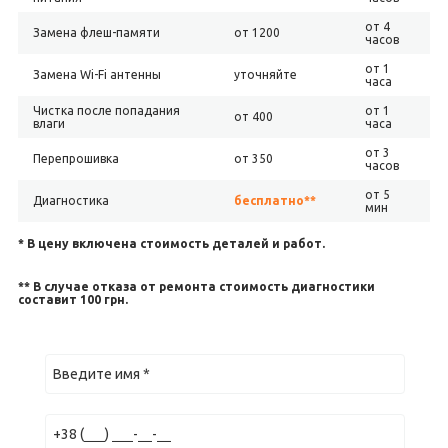
от 4
Замена флеш-памяти
от 1200
часов
от 1
Замена Wi-Fi антенны
уточняйте
часа
Чистка после попадания
от 1
от 400
влаги
часа
от 3
Перепрошивка
от 350
часов
от 5
Диагностика
бесплатно**
мин
* В цену включена стоимость деталей и работ.
** В случае отказа от ремонта стоимость диагностики
составит 100 грн.