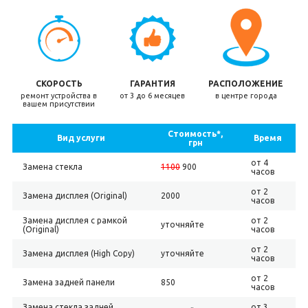
СКОРОСТЬ
ГАРАНТИЯ
РАСПОЛОЖЕНИЕ
ремонт устройства в
от 3 до 6 месяцев
в центре города
вашем присутствии
Стоимость*,
Вид услуги
Время
грн
от 4
Замена стекла
1100
900
часов
от 2
Замена дисплея (Original)
2000
часов
Замена дисплея с рамкой
от 2
уточняйте
(Original)
часов
от 2
Замена дисплея (High Copy)
уточняйте
часов
от 2
Замена задней панели
850
часов
Замена стекла задней
от 3