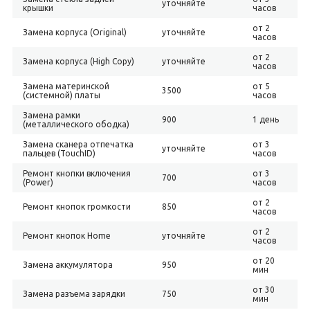
уточняйте
крышки
часов
от 2
Замена корпуса (Original)
уточняйте
часов
от 2
Замена корпуса (High Copy)
уточняйте
часов
Замена материнской
от 5
3500
(системной) платы
часов
Замена рамки
900
1 день
(металлического ободка)
Замена сканера отпечатка
от 3
уточняйте
пальцев (TouchID)
часов
Ремонт кнопки включения
от 3
700
(Power)
часов
от 2
Ремонт кнопок громкости
850
часов
от 2
Ремонт кнопок Home
уточняйте
часов
от 20
Замена аккумулятора
950
мин
от 30
Замена разъема зарядки
750
мин