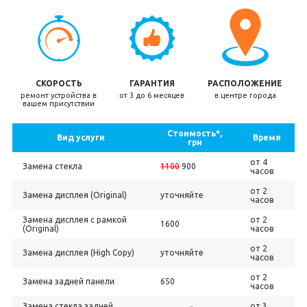
СКОРОСТЬ
ГАРАНТИЯ
РАСПОЛОЖЕНИЕ
ремонт устройства в
от 3 до 6 месяцев
в центре города
вашем присутствии
Стоимость*,
Вид услуги
Время
грн
от 4
Замена стекла
1100
900
часов
от 2
Замена дисплея (Original)
уточняйте
часов
Замена дисплея с рамкой
от 2
1600
(Original)
часов
от 2
Замена дисплея (High Copy)
уточняйте
часов
от 2
Замена задней панели
650
часов
Замена стекла задней
от 3